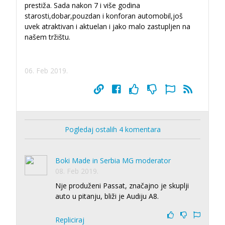
prestiža. Sada nakon 7 i više godina
starosti,dobar,pouzdan i konforan automobil,još
uvek atraktivan i aktuelan i jako malo zastupljen na
našem tržištu.
06. Feb 2019.
Pogledaj ostalih 4 komentara
Boki Made in Serbia MG moderator
08. Feb 2019.
Nje produženi Passat, značajno je skuplji
auto u pitanju, bliži je Audiju A8.
Repliciraj