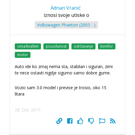
Adnan Vranić
iznosi svoje utiske o
Volkswagen Phaeton (2003 - )
cena/kvalitet
pouzdanost
održavanje
komfor
motor
Auto ide ko zmaj nema sta, stabilan i siguran, zimi
te nece ostavti nigdje sigurno samo dobre gume.
Vozio sam 3.0 model i previse je trosio, oko 15
litara
28. Dec 2017.