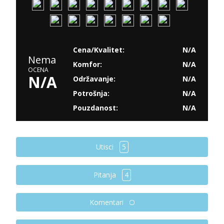
Cena/Kvalitet:
N/A
Nema
Komfor:
N/A
OCENA
N/A
Održavanje:
N/A
Potrošnja:
N/A
Pouzdanost:
N/A
Utisci
5
Pitanja
4
Komentari