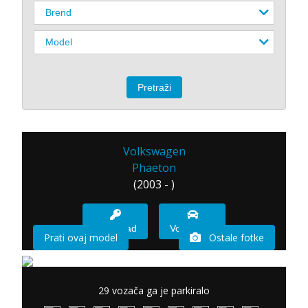
Volkswagen
Phaeton
(2003 - )
Imam sad
Vozio sam
Prati ovaj model
Ostale fotke
29 vozača ga je parkiralo