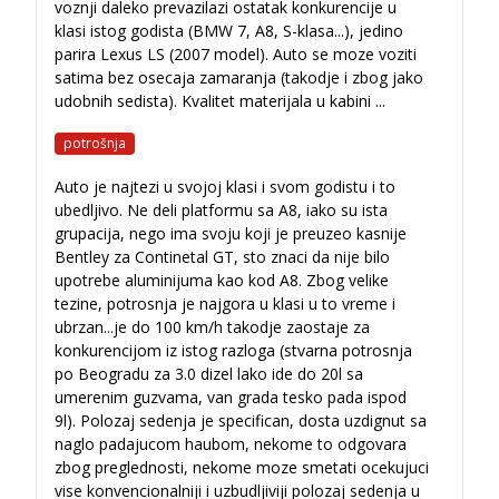
voznji daleko prevazilazi ostatak konkurencije u
klasi istog godista (BMW 7, A8, S-klasa...), jedino
parira Lexus LS (2007 model). Auto se moze voziti
satima bez osecaja zamaranja (takodje i zbog jako
udobnih sedista). Kvalitet materijala u kabini
...
potrošnja
Auto je najtezi u svojoj klasi i svom godistu i to
ubedljivo. Ne deli platformu sa A8, iako su ista
grupacija, nego ima svoju koji je preuzeo kasnije
Bentley za Continetal GT, sto znaci da nije bilo
upotrebe aluminijuma kao kod A8. Zbog velike
tezine, potrosnja je najgora u klasi u to vreme i
ubrzan
...
je do 100 km/h takodje zaostaje za
konkurencijom iz istog razloga (stvarna potrosnja
po Beogradu za 3.0 dizel lako ide do 20l sa
umerenim guzvama, van grada tesko pada ispod
9l). Polozaj sedenja je specifican, dosta uzdignut sa
naglo padajucom haubom, nekome to odgovara
zbog preglednosti, nekome moze smetati ocekujuci
vise konvencionalniji i uzbudljiviji polozaj sedenja u