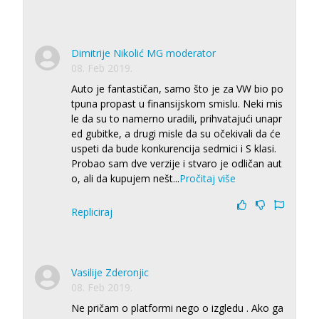
Dimitrije Nikolić MG moderator
08. Feb 2019.
Auto je fantastičan, samo što je za VW bio po
tpuna propast u finansijskom smislu. Neki mis
le da su to namerno uradili, prihvatajući unapr
ed gubitke, a drugi misle da su očekivali da će
uspeti da bude konkurencija sedmici i S klasi.
Probao sam dve verzije i stvaro je odličan aut
o, ali da kupujem nešt
...
Pročitaj više
Repliciraj
Vasilije Zderonjic
08. Feb 2019.
Ne pričam o platformi nego o izgledu . Ako ga