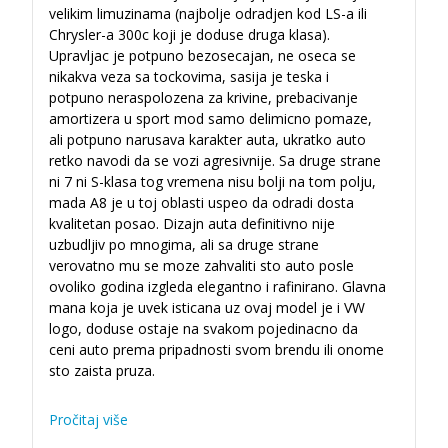
velikim limuzinama (najbolje odradjen kod LS-a ili
Chrysler-a 300c koji je doduse druga klasa).
Upravljac je potpuno bezosecajan, ne oseca se
nikakva veza sa tockovima, sasija je teska i
potpuno neraspolozena za krivine, prebacivanje
amortizera u sport mod samo delimicno pomaze,
ali potpuno narusava karakter auta, ukratko auto
retko navodi da se vozi agresivnije. Sa druge strane
ni 7 ni S-klasa tog vremena nisu bolji na tom polju,
mada A8 je u toj oblasti uspeo da odradi dosta
kvalitetan posao. Dizajn auta definitivno nije
uzbudljiv po mnogima, ali sa druge strane
verovatno mu se moze zahvaliti sto auto posle
ovoliko godina izgleda elegantno i rafinirano. Glavna
mana koja je uvek isticana uz ovaj model je i VW
logo, doduse ostaje na svakom pojedinacno da
ceni auto prema pripadnosti svom brendu ili onome
sto zaista pruza.
Pročitaj više