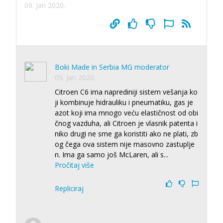
09. Jan 2020.
Boki Made in Serbia MG moderator
09. Jan 2020.
Citroen C6 ima naprediniji sistem vešanja ko
ji kombinuje hidrauliku i pneumatiku, gas je
azot koji ima mnogo veću elastičnost od obi
čnog vazduha, ali Citroen je vlasnik patenta i
niko drugi ne sme ga koristiti ako ne plati, zb
og čega ova sistem nije masovno zastuplje
n. Ima ga samo još McLaren, ali s
...
Pročitaj više
Repliciraj