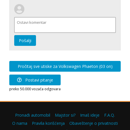
Pošalji
Pročitaj sve utiske za Volkswagen Phaeton (03 on)
Postavi pitanje
preko 50.000 vozača odgovara
Pronađi automobil
Majstor si?
Imaš ideje
F.A.Q.
O nama
Pravila korišćenja
Obaveštenje o privatnosti