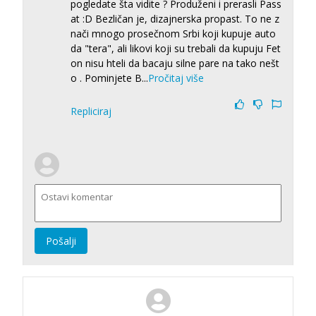
pogledate šta vidite ? Produženi i prerasli Pass
at :D Bezličan je, dizajnerska propast. To ne z
nači mnogo prosečnom Srbi koji kupuje auto
da "tera", ali likovi koji su trebali da kupuju Fet
on nisu hteli da bacaju silne pare na tako nešt
o . Pominjete B
...
Pročitaj više
Repliciraj
Pošalji