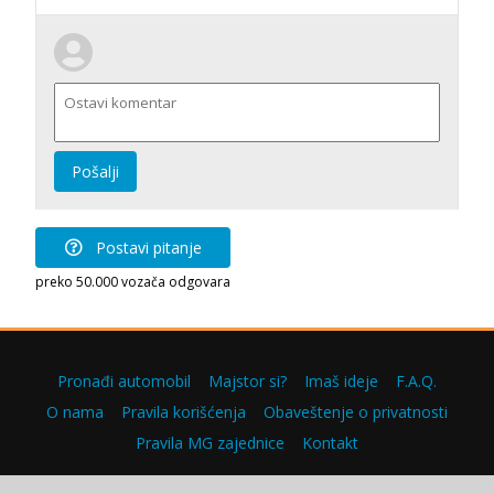
Pošalji
Postavi pitanje
preko 50.000 vozača odgovara
Pronađi automobil
Majstor si?
Imaš ideje
F.A.Q.
O nama
Pravila korišćenja
Obaveštenje o privatnosti
Pravila MG zajednice
Kontakt