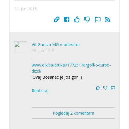
20. Jun 2015.
Vili Garaza MG moderator
20. Jun 2015.
'
www.olx.ba/artikal/17725176/golf-5-turbo-
dizel/
'Ovaj Bosanac je jos gori :)
Repliciraj
Pogledaj 2 komentara