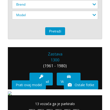
Zastava
1300
(1961 - 1980)
Imam sad
Vozio sam
Prati ovaj model
Ostale fotke
13 vozača ga je parkiralo