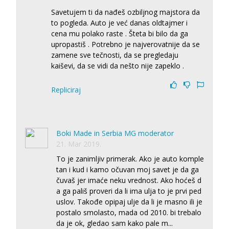
Savetujem ti da nađeš ozbiljnog majstora da
to pogleda. Auto je već danas oldtajmer i
cena mu polako raste . Šteta bi bilo da ga
upropastiš . Potrebno je najverovatnije da se
zamene sve tečnosti, da se pregledaju
kaiševi, da se vidi da nešto nije zapeklo .
Repliciraj
Boki Made in Serbia MG moderator
21. Mar 2019.
To je zanimljiv primerak. Ako je auto komple
tan i kud i kamo očuvan moj savet je da ga
čuvaš jer imaće neku vrednost. Ako hoćeš d
a ga pališ proveri da li ima ulja to je prvi ped
uslov. Takođe opipaj ulje da li je masno ili je
postalo smolasto, mada od 2010. bi trebalo
da je ok, gledao sam kako pale m
...