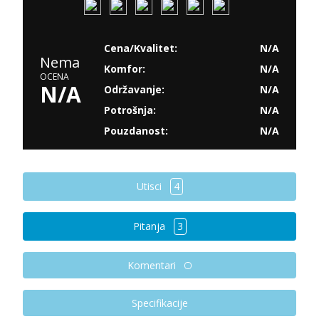
Cena/Kvalitet:
N/A
Nema
Komfor:
N/A
OCENA
N/A
Održavanje:
N/A
Potrošnja:
N/A
Pouzdanost:
N/A
Utisci
4
Pitanja
3
Komentari
Specifikacije