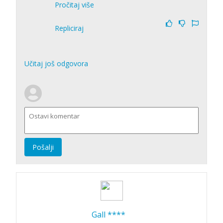
Pročitaj više
Repliciraj
Učitaj još odgovora
Pošalji
Gall ****