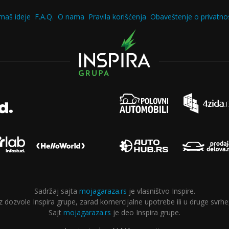
maš ideje
F.A.Q.
O nama
Pravila korišćenja
Obaveštenje o privatnos
Sadržaj sajta
mojagaraza.rs
je vlasništvo Inspire.
ozvole Inspira grupe, zarad komercijalne upotrebe ili u druge svrhe,
Sajt
mojagaraza.rs
je deo Inspira grupe.