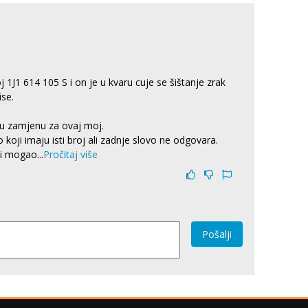
J1 614 105 S i on je u kvaru cuje se šištanje zrak
ise.
 u zamjenu za ovaj moj.
oji imaju isti broj ali zadnje slovo ne odgovara.
 bi mogao
...
Pročitaj više
Pošalji