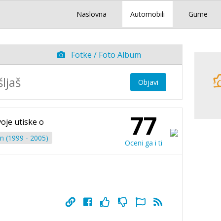
Naslovna
Automobili
Gume
Fotke / Foto Album
Objavi
77
voje utiske o
 (1999 - 2005)
Oceni ga i ti