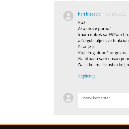
hari biscevic
12. Jul 2022.
Poz
Ako moze pomoć
Imam doboš sa ESPom broj 1
a.Negubi ulje i sve funkcion
Pitanje je
Koji drugi doboš odgovara
Na otpadu sam nasao puno k
Da li tko ima iskustva koji
Repliciraj