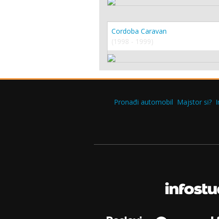
Cordoba Caravan
(1998 - 1999)
Pronađi automobil
Majstor si?
I