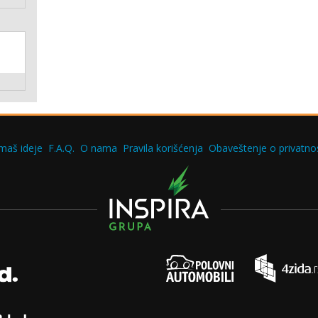
maš ideje
F.A.Q.
O nama
Pravila korišćenja
Obaveštenje o privatnos