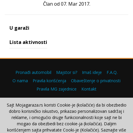
Član od 07. Mar 2017.
U garaži
Lista aktivnosti
Pronađi automobil
Majstor si?
Imaš ideje
F.A.Q.
O nama
Pravila korišćenja
Obaveštenje o privatnosti
Pravila MG zajednice
Kontakt
Sajt Mojagaraza.rs koristi Cookie-je (kolačiće) da bi obezbedio
dobro korisničko iskustvo, prikazao personalizovan sadržaj i
Copyright © 2000–2026.
reklame, i omogućio druge funkcionalnosti koje sajt ne bi
mogao da obezbedi bez cookie-ja (kolačića). Daljim
korišćenjem sajta prihvatate Cooki-je (Kolačiće). Saznajte više