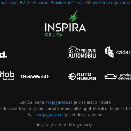
maš ideje
F.A.Q.
O nama
Pravila korišćenja
Obaveštenje o privatnos
Sadržaj sajta
mojagaraza.rs
je vlasništvo Inspire.
ozvole Inspira grupe, zarad komercijalne upotrebe ili u druge svrhe,
Sajt
mojagaraza.rs
je deo Inspira grupe.
Inspira je deo ALMA grupacije.