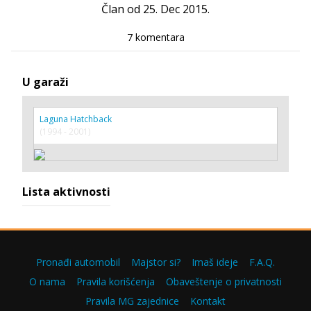
Član od 25. Dec 2015.
7 komentara
U garaži
Laguna Hatchback
(1994 - 2001)
Lista aktivnosti
Pronađi automobil
Majstor si?
Imaš ideje
F.A.Q.
O nama
Pravila korišćenja
Obaveštenje o privatnosti
Pravila MG zajednice
Kontakt