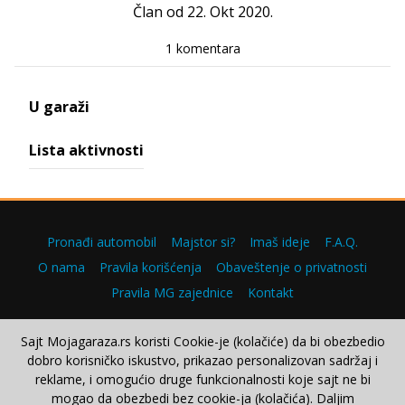
Član od 22. Okt 2020.
1 komentara
U garaži
Lista aktivnosti
Pronađi automobil
Majstor si?
Imaš ideje
F.A.Q.
O nama
Pravila korišćenja
Obaveštenje o privatnosti
Pravila MG zajednice
Kontakt
Sajt Mojagaraza.rs koristi Cookie-je (kolačiće) da bi obezbedio
dobro korisničko iskustvo, prikazao personalizovan sadržaj i
Copyright © 2000–2026.
reklame, i omogućio druge funkcionalnosti koje sajt ne bi
mogao da obezbedi bez cookie-ja (kolačića). Daljim