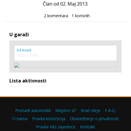
Član od 02. Maj 2013.
2 komentara
1 korisnih
U garaži
A4 Avant
(2001 - 2004)
Lista aktivnosti
Pronađi automobil
Majstor si?
Imaš ideje
F.A.Q.
O nama
Pravila korišćenja
Obaveštenje o privatnosti
Pravila MG zajednice
Kontakt