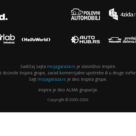
Sadržaj sajta
mojagaraza.rs
je vlasništvo Inspire.
ozvole Inspira grupe, zarad komercijalne upotrebe ili u druge svrhe,
Sajt
mojagaraza.rs
je deo Inspira grupe.
Inspira je deo ALMA grupacije.
Copyright © 2000–2026.