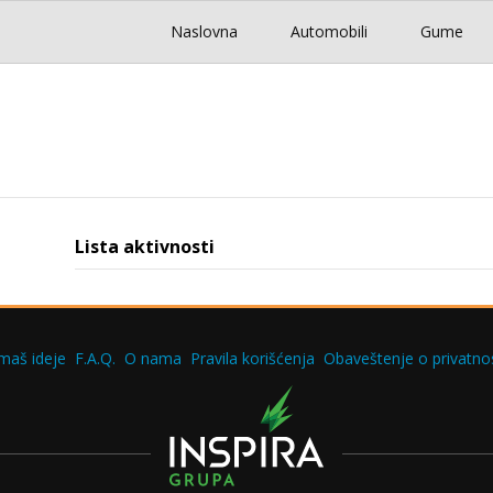
Naslovna
Automobili
Gume
Lista aktivnosti
maš ideje
F.A.Q.
O nama
Pravila korišćenja
Obaveštenje o privatnos