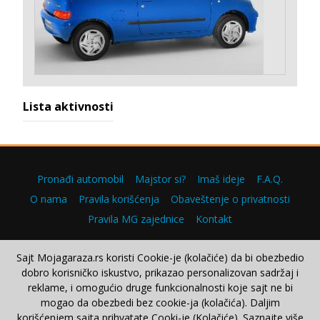
Lista aktivnosti
Pronađi automobil
Majstor si?
Imaš ideje
F.A.Q.
O nama
Pravila korišćenja
Obaveštenje o privatnosti
Pravila MG zajednice
Kontakt
Sajt Mojagaraza.rs koristi Cookie-je (kolačiće) da bi obezbedio
dobro korisničko iskustvo, prikazao personalizovan sadržaj i
Copyright © 2000–2026.
reklame, i omogućio druge funkcionalnosti koje sajt ne bi
mogao da obezbedi bez cookie-ja (kolačića). Daljim
korišćenjem sajta prihvatate Cooki-je (Kolačiće). Saznajte više