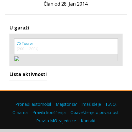
Član od 28. Jan 2014.
U garaži
75 Tourer
(2001 - 2004)
Lista aktivnosti
Pronađi automobil
Majstor si?
Imaš ideje
F.A.Q.
O nama
Pravila korišćenja
Obaveštenje o privatnosti
Pravila MG zajednice
Kontakt