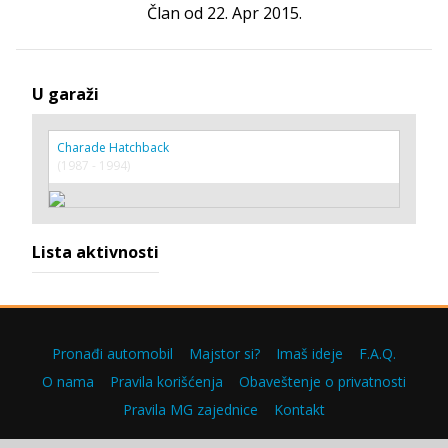
Član od 22. Apr 2015.
U garaži
Charade Hatchback
(1987 - 1994)
Lista aktivnosti
Pronađi automobil
Majstor si?
Imaš ideje
F.A.Q.
O nama
Pravila korišćenja
Obaveštenje o privatnosti
Pravila MG zajednice
Kontakt