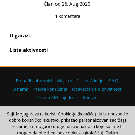
Član od 26. Aug 2020.
1 komentara
U garaži
Lista aktivnosti
Pronađi automobil
Majstor si?
Imaš ideje
F.A.Q.
O nama
Pravila korišćenja
Obaveštenje o privatnosti
Pravila MG zajednice
Kontakt
Sajt Mojagaraza.rs koristi Cookie-je (kolačiće) da bi obezbedio
dobro korisničko iskustvo, prikazao personalizovan sadržaj i
Copyright © 2000–2026.
reklame, i omogućio druge funkcionalnosti koje sajt ne bi
mogao da obezbedi bez cookie-ja (kolačića). Daljim