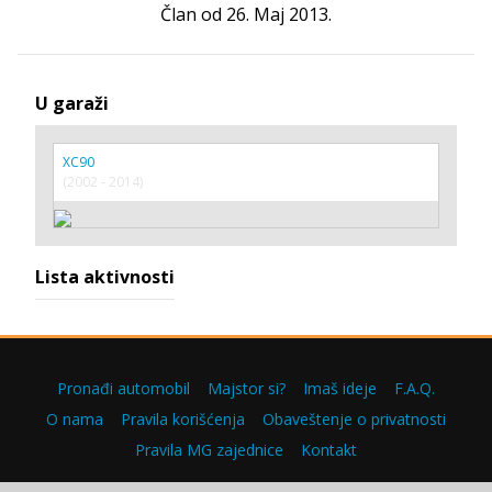
Član od 26. Maj 2013.
U garaži
XC90
(2002 - 2014)
Lista aktivnosti
Pronađi automobil
Majstor si?
Imaš ideje
F.A.Q.
O nama
Pravila korišćenja
Obaveštenje o privatnosti
Pravila MG zajednice
Kontakt