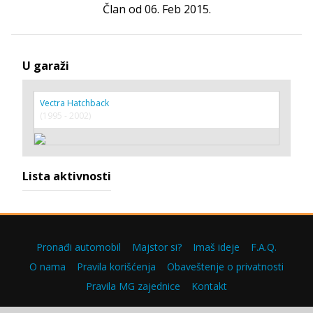
Član od 06. Feb 2015.
U garaži
Vectra Hatchback
(1995 - 2002)
Lista aktivnosti
Pronađi automobil
Majstor si?
Imaš ideje
F.A.Q.
O nama
Pravila korišćenja
Obaveštenje o privatnosti
Pravila MG zajednice
Kontakt