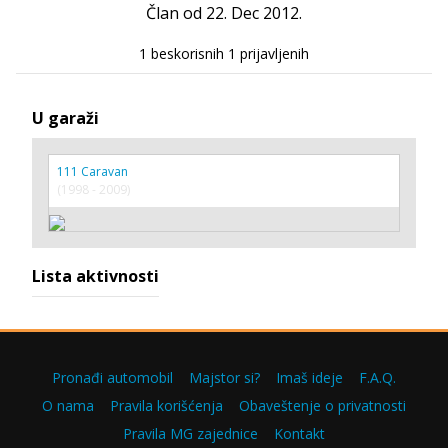
Član od 22. Dec 2012.
1 beskorisnih
1 prijavljenih
U garaži
111 Caravan
(1998 - 2009)
Lista aktivnosti
Pronađi automobil
Majstor si?
Imaš ideje
F.A.Q.
O nama
Pravila korišćenja
Obaveštenje o privatnosti
Pravila MG zajednice
Kontakt