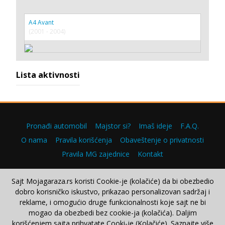
A4 Avant
(2001 - 2004)
Lista aktivnosti
Pronađi automobil
Majstor si?
Imaš ideje
F.A.Q.
O nama
Pravila korišćenja
Obaveštenje o privatnosti
Pravila MG zajednice
Kontakt
Sajt Mojagaraza.rs koristi Cookie-je (kolačiće) da bi obezbedio
dobro korisničko iskustvo, prikazao personalizovan sadržaj i
Copyright © 2000–2026.
reklame, i omogućio druge funkcionalnosti koje sajt ne bi
mogao da obezbedi bez cookie-ja (kolačića). Daljim
korišćenjem sajta prihvatate Cooki-je (Kolačiće). Saznajte više