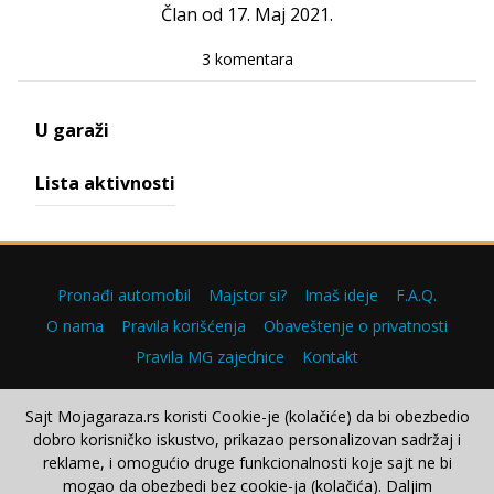
Član od 17. Maj 2021.
3 komentara
U garaži
Lista aktivnosti
Pronađi automobil
Majstor si?
Imaš ideje
F.A.Q.
O nama
Pravila korišćenja
Obaveštenje o privatnosti
Pravila MG zajednice
Kontakt
Sajt Mojagaraza.rs koristi Cookie-je (kolačiće) da bi obezbedio
dobro korisničko iskustvo, prikazao personalizovan sadržaj i
Copyright © 2000–2026.
reklame, i omogućio druge funkcionalnosti koje sajt ne bi
mogao da obezbedi bez cookie-ja (kolačića). Daljim