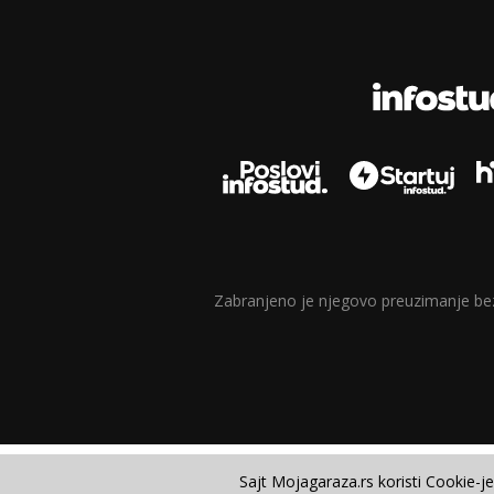
Zabranjeno je njegovo preuzimanje bez d
Sajt Mojagaraza.rs koristi Cookie-j