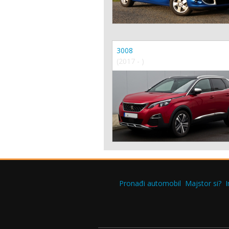
3008
(2017 - )
Pronađi automobil
Majstor si?
I