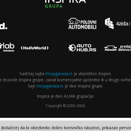
Sadržaj sajta
mojagaraza.rs
je vlasništvo Inspire.
ozvole Inspira grupe, zarad komercijalne upotrebe ili u druge svrhe,
Sajt
mojagaraza.rs
je deo Inspira grupe.
Inspira je deo ALMA grupacije.
Copyright © 2000–2026.
e (kolačiće) da bi obezbedio dobro korisničko iskustvo, prikazao perso