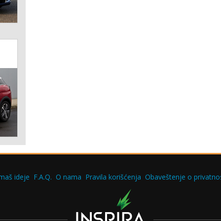
maš ideje
F.A.Q.
O nama
Pravila korišćenja
Obaveštenje o privatnos