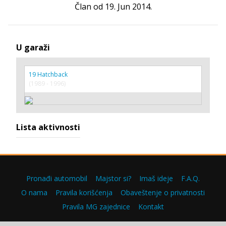
Član od 19. Jun 2014.
U garaži
19 Hatchback
(1989 - 1996)
Lista aktivnosti
Pronađi automobil
Majstor si?
Imaš ideje
F.A.Q.
O nama
Pravila korišćenja
Obaveštenje o privatnosti
Pravila MG zajednice
Kontakt