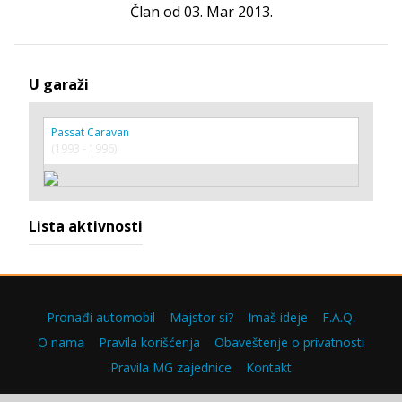
Član od 03. Mar 2013.
U garaži
Passat Caravan
(1993 - 1996)
Lista aktivnosti
Pronađi automobil
Majstor si?
Imaš ideje
F.A.Q.
O nama
Pravila korišćenja
Obaveštenje o privatnosti
Pravila MG zajednice
Kontakt