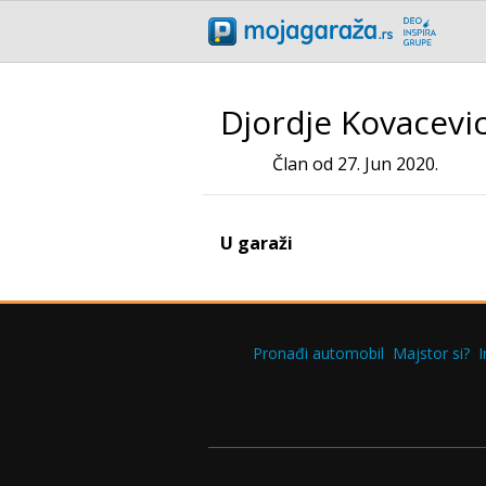
Djordje Kovacevi
Član od 27. Jun 2020.
U garaži
Pronađi automobil
Majstor si?
I