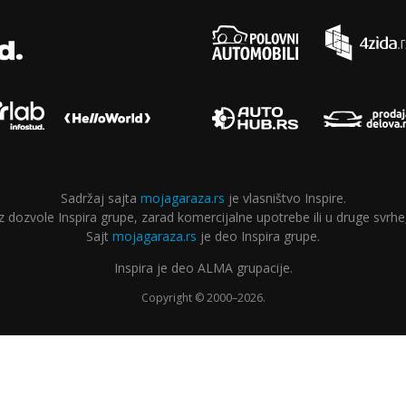
Sadržaj sajta
mojagaraza.rs
je vlasništvo Inspire.
ozvole Inspira grupe, zarad komercijalne upotrebe ili u druge svrhe,
Sajt
mojagaraza.rs
je deo Inspira grupe.
Inspira je deo ALMA grupacije.
Copyright © 2000–2026.