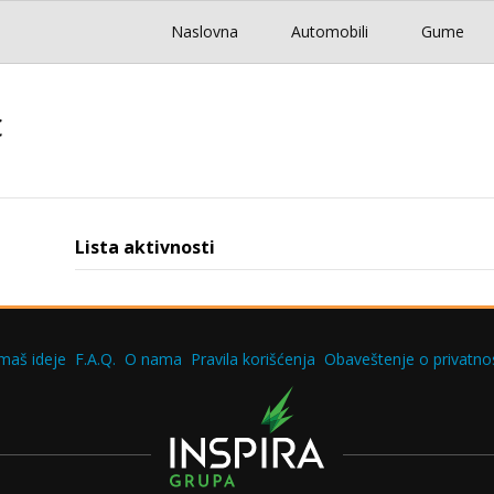
Naslovna
Automobili
Gume
c
Lista aktivnosti
maš ideje
F.A.Q.
O nama
Pravila korišćenja
Obaveštenje o privatnos