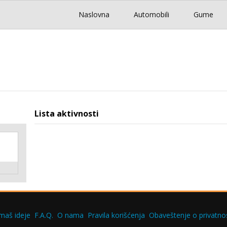
Naslovna
Automobili
Gume
Lista aktivnosti
maš ideje
F.A.Q.
O nama
Pravila korišćenja
Obaveštenje o privatnos