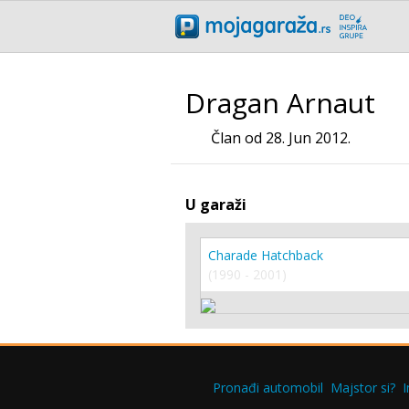
Dragan Arnaut
Član od 28. Jun 2012.
U garaži
Charade Hatchback
(1990 - 2001)
Pronađi automobil
Majstor si?
I