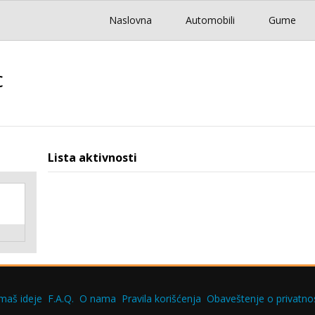
Naslovna
Automobili
Gume
c
Lista aktivnosti
maš ideje
F.A.Q.
O nama
Pravila korišćenja
Obaveštenje o privatnos