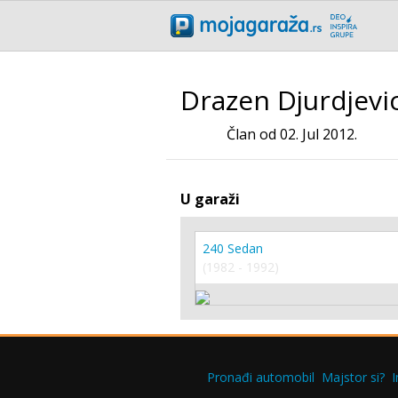
Drazen Djurdjevi
Član od 02. Jul 2012.
U garaži
240 Sedan
(1982 - 1992)
Pronađi automobil
Majstor si?
I