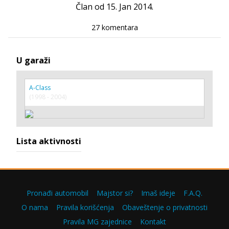
Član od 15. Jan 2014.
27 komentara
U garaži
A-Class
(1998 - 2004)
Lista aktivnosti
Pronađi automobil
Majstor si?
Imaš ideje
F.A.Q.
O nama
Pravila korišćenja
Obaveštenje o privatnosti
Pravila MG zajednice
Kontakt