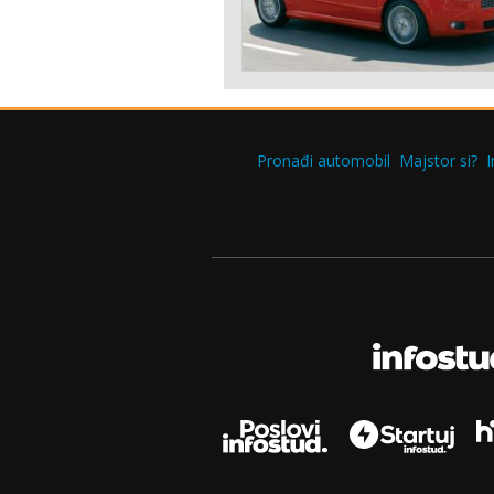
Pronađi automobil
Majstor si?
I