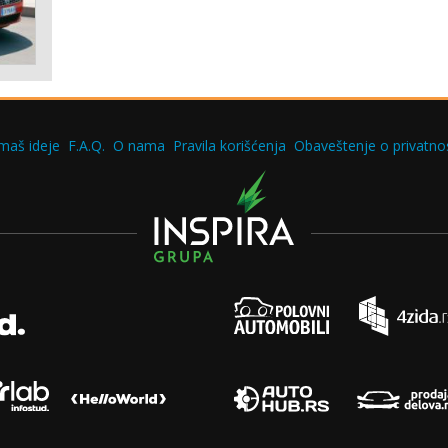
maš ideje
F.A.Q.
O nama
Pravila korišćenja
Obaveštenje o privatnos