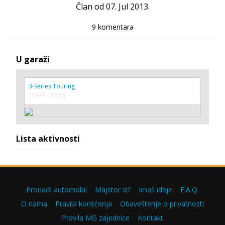
Član od 07. Jul 2013.
9 komentara
U garaži
3-Series Touring
(1999 - 2005)
Lista aktivnosti
Pronađi automobil
Majstor si?
Imaš ideje
F.A.Q.
O nama
Pravila korišćenja
Obaveštenje o privatnosti
Pravila MG zajednice
Kontakt