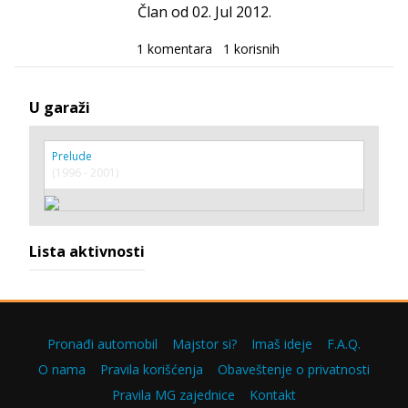
Član od 02. Jul 2012.
1 komentara
1 korisnih
U garaži
Prelude
(1996 - 2001)
Lista aktivnosti
Pronađi automobil
Majstor si?
Imaš ideje
F.A.Q.
O nama
Pravila korišćenja
Obaveštenje o privatnosti
Pravila MG zajednice
Kontakt