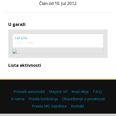
Član od 10. Jul 2012.
U garaži
147 GTA
(2003 - 2005)
Lista aktivnosti
Pronađi automobil
Majstor si?
Imaš ideje
F.A.Q.
O nama
Pravila korišćenja
Obaveštenje o privatnosti
Pravila MG zajednice
Kontakt