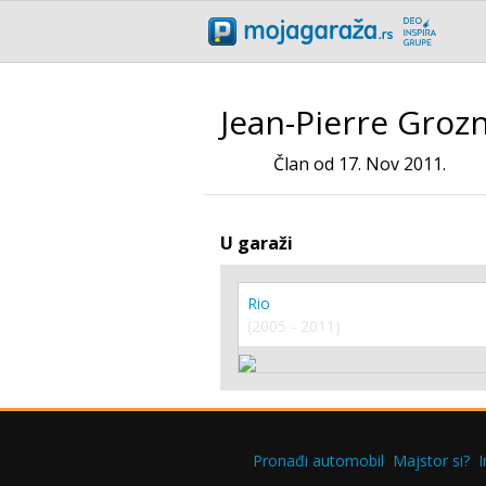
Jean-Pierre Grozn
Član od 17. Nov 2011.
U garaži
Rio
(2005 - 2011)
Pronađi automobil
Majstor si?
I