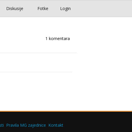
Diskusije
Fotke
Login
1 komentara
ti
Pravila MG zajednice
Kontakt