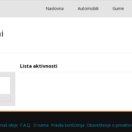
Naslovna
Automobili
Gume
i
Lista aktivnosti
maš ideje
F.A.Q.
O nama
Pravila korišćenja
Obaveštenje o privatnos