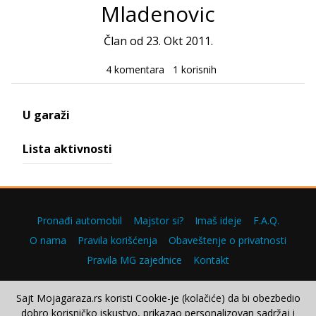
Mladenovic
Član od 23. Okt 2011.
4 komentara
1 korisnih
U garaži
Lista aktivnosti
Pronađi automobil
Majstor si?
Imaš ideje
F.A.Q.
O nama
Pravila korišćenja
Obaveštenje o privatnosti
Pravila MG zajednice
Kontakt
Sajt Mojagaraza.rs koristi Cookie-je (kolačiće) da bi obezbedio
dobro korisničko iskustvo, prikazao personalizovan sadržaj i