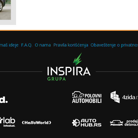
maš ideje
F.A.Q.
O nama
Pravila korišćenja
Obaveštenje o privatnos