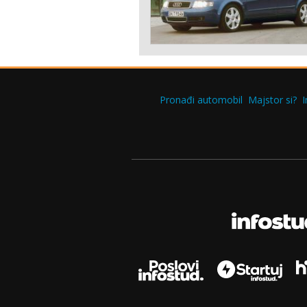
Pronađi automobil
Majstor si?
I