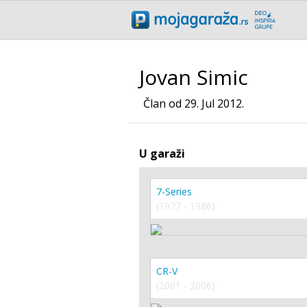
Jovan Simic
Član od 29. Jul 2012.
U garaži
7-Series
(1977 - 1986)
CR-V
(2001 - 2006)