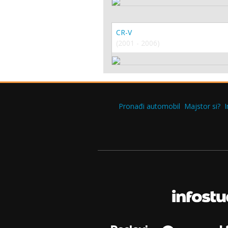
CR-V
(2001 - 2006)
Pronađi automobil
Majstor si?
I