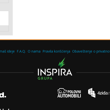
maš ideje
F.A.Q.
O nama
Pravila korišćenja
Obaveštenje o privatnos