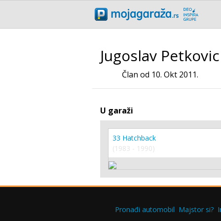
Jugoslav Petkovic
Član od 10. Okt 2011.
U garaži
33 Hatchback
(1983 - 1990)
Pronađi automobil
Majstor si?
I