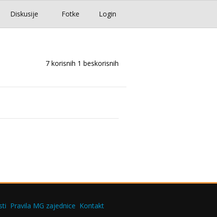
Diskusije
Fotke
Login
7 korisnih
1 beskorisnih
ti
Pravila MG zajednice
Kontakt