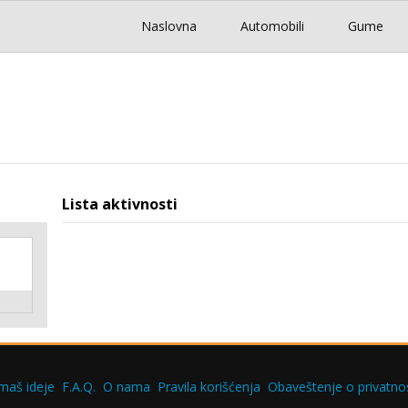
Naslovna
Automobili
Gume
Lista aktivnosti
maš ideje
F.A.Q.
O nama
Pravila korišćenja
Obaveštenje o privatnos