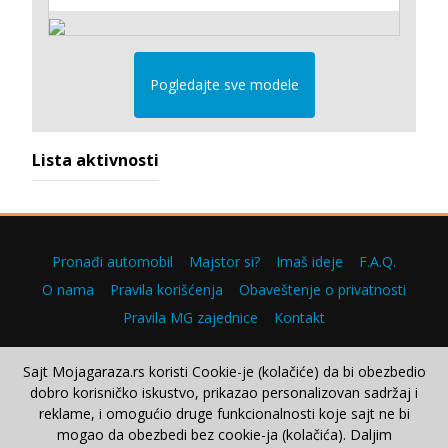
Pogledajte sve modele
Lista aktivnosti
Pronađi automobil
Majstor si?
Imaš ideje
F.A.Q.
O nama
Pravila korišćenja
Obaveštenje o privatnosti
Pravila MG zajednice
Kontakt
Sajt Mojagaraza.rs koristi Cookie-je (kolačiće) da bi obezbedio
dobro korisničko iskustvo, prikazao personalizovan sadržaj i
Copyright © 2000–2026.
reklame, i omogućio druge funkcionalnosti koje sajt ne bi
mogao da obezbedi bez cookie-ja (kolačića). Daljim