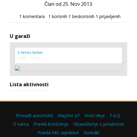
Član od 25. Nov 2013.
1 komentara
1 korisnih
1 beskorisnih
1 prijavljenih
U garaži
3-Series Sedan
(1983 - 1992)
Lista aktivnosti
Pronađi automobil
Majstor si?
Imaš ideje
F.A.Q.
O nama
Pravila korišćenja
Obaveštenje o privatnosti
Pravila MG zajednice
Kontakt