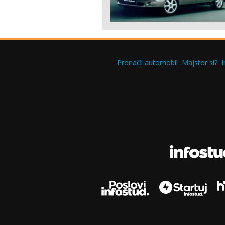
Pronađi automobil
Majstor si?
I