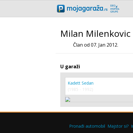
Milan Milenkovic
Član od 07. Jan 2012.
U garaži
Kadett Sedan
(1985 - 1992)
Pronađi automobil
Majstor si?
I