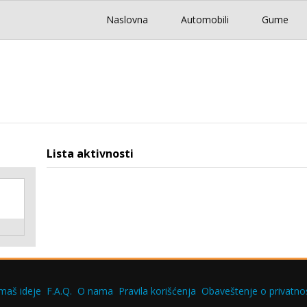
Naslovna
Automobili
Gume
Lista aktivnosti
maš ideje
F.A.Q.
O nama
Pravila korišćenja
Obaveštenje o privatnos