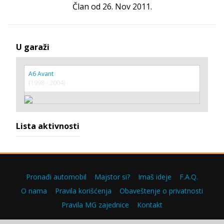
Član od 26. Nov 2011.
U garaži
A6 Avant
(1998 - 2004)
Lista aktivnosti
Pronađi automobil
Majstor si?
Imaš ideje
F.A.Q.
O nama
Pravila korišćenja
Obaveštenje o privatnosti
Pravila MG zajednice
Kontakt