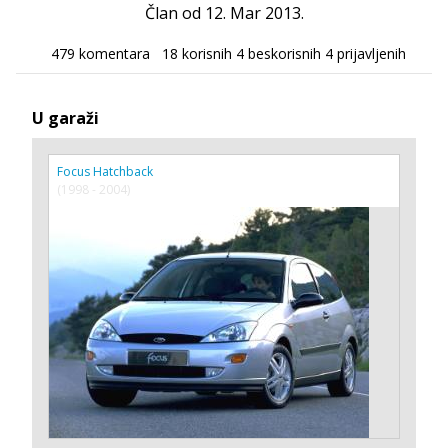
Član od 12. Mar 2013.
479 komentara
18 korisnih
4 beskorisnih
4 prijavljenih
U garaži
Focus Hatchback
(1998 - 2004)