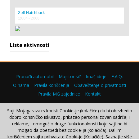
Golf Hatchback
(2004 - 2008)
Lista aktivnosti
Pronađi automobil
Majstor si?
Imaš ideje
F.A.Q.
O nama
Pravila korišćenja
Obaveštenje o privatnosti
Pravila MG zajednice
Kontakt
Sajt Mojagaraza.rs koristi Cookie-je (kolačiće) da bi obezbedio
dobro korisničko iskustvo, prikazao personalizovan sadržaj i
Copyright © 2000–2026.
reklame, i omogućio druge funkcionalnosti koje sajt ne bi
mogao da obezbedi bez cookie-ja (kolačića). Daljim
korišćenjem sajta prihvatate Cooki-je (Kolačiće). Saznajte više