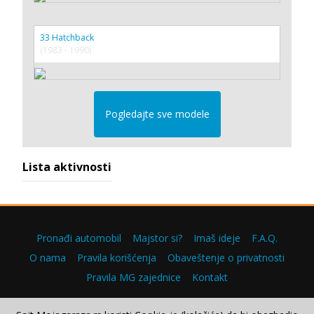
33 Hatchback
(1983 - 1990)
Pogledajte sve modele
Lista aktivnosti
Pronađi automobil
Majstor si?
Imaš ideje
F.A.Q.
O nama
Pravila korišćenja
Obaveštenje o privatnosti
Pravila MG zajednice
Kontakt