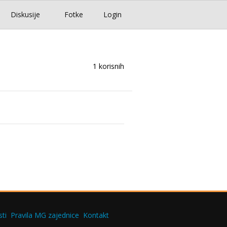
Diskusije
Fotke
Login
1 korisnih
ti
Pravila MG zajednice
Kontakt