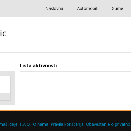
Naslovna
Automobili
Gume
ic
Lista aktivnosti
maš ideje
F.A.Q.
O nama
Pravila korišćenja
Obaveštenje o privatnos