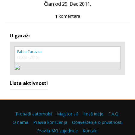
Član od 29. Dec 2011.
1 komentara
U garaži
Fabia Caravan
(2008 - 2015)
Lista aktivnosti
Pronađi automobil
Majstor si?
Imaš ideje
F.A.Q.
O nama
Pravila korišćenja
Obaveštenje o privatnosti
Pravila MG zajednice
Kontakt