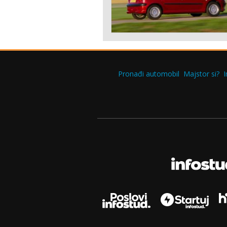
Pronađi automobil
Majstor si?
I