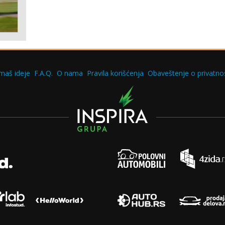
maš ideje
F.A.Q.
O nama
Pravila korišćenja
Obaveštenje o privatnos