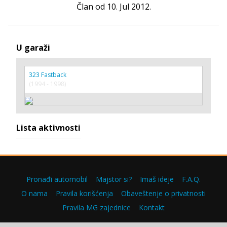
Član od 10. Jul 2012.
U garaži
323 Fastback
(1994 - 1998)
Lista aktivnosti
Pronađi automobil
Majstor si?
Imaš ideje
F.A.Q.
O nama
Pravila korišćenja
Obaveštenje o privatnosti
Pravila MG zajednice
Kontakt