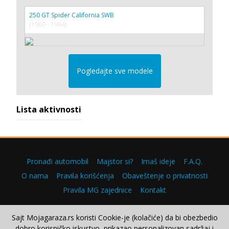
250 GT Spider California SWB
(1960 - 1964)
Pogledajte sve modele
Lista aktivnosti
Pronađi automobil
Majstor si?
Imaš ideje
F.A.Q.
O nama
Pravila korišćenja
Obaveštenje o privatnosti
Pravila MG zajednice
Kontakt
Sajt Mojagaraza.rs koristi Cookie-je (kolačiće) da bi obezbedio
dobro korisničko iskustvo, prikazao personalizovan sadržaj i