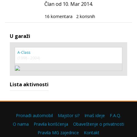
Član od 10. Mar 2014.
16 komentara
2 korisnih
U garaži
A-Class
(1998 - 2004)
Lista aktivnosti
Pronađi automobil
Majstor si?
Imaš ideje
F.A.Q.
O nama
Pravila korišćenja
Obaveštenje o privatnosti
Pravila MG zajednice
Kontakt