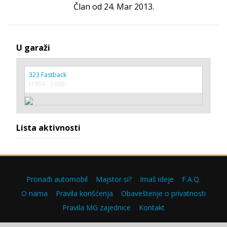
Član od 24. Mar 2013.
U garaži
323 Fastback
(1994 - 1998)
Lista aktivnosti
Pronađi automobil
Majstor si?
Imaš ideje
F.A.Q.
O nama
Pravila korišćenja
Obaveštenje o privatnosti
Pravila MG zajednice
Kontakt