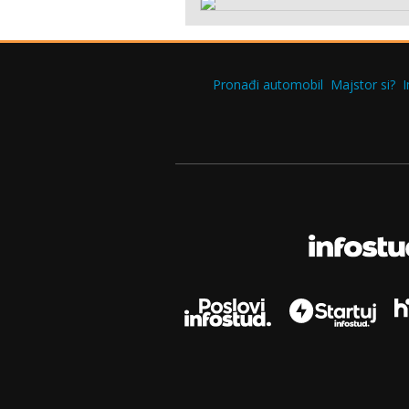
Pronađi automobil
Majstor si?
I