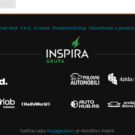
maš ideje
F.A.Q.
O nama
Pravila korišćenja
Obaveštenje o privatnos
Sadržaj sajta
mojagaraza.rs
je vlasništvo Inspire.